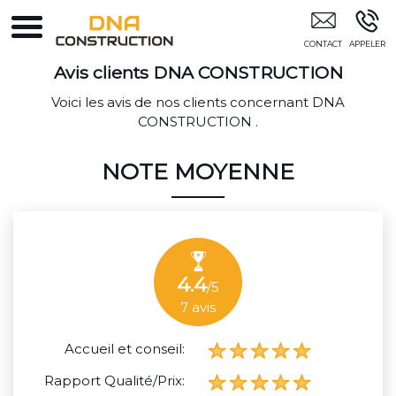
Maçonnerie Gros Oeuvres Constuction Villa
Rénovation Rénover Maison NIMES
Avis clients
DNA CONSTRUCTION
Voici les avis de nos clients concernant DNA
CONSTRUCTION .
NOTE MOYENNE
4.4
/5
7
avis
Accueil et conseil:
Rapport Qualité/Prix: